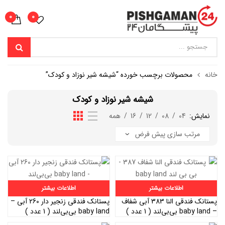
0
0
خانه
محصولات برچسب خورده “شیشه شیر نوزاد و کودک”
شیشه شیر نوزاد و کودک
نمایش:
04
/
08
/
12
/
16
/
همه
اطلاعات بیشتر
اطلاعات بیشتر
پستانک فندقی النا 383 آبی شفاف
پستانک فندقی زنجیر دار 260 آبی –
– baby land بی‌بی‌لند ( 1 عدد )
baby land بی‌بی‌لند ( 1 عدد )