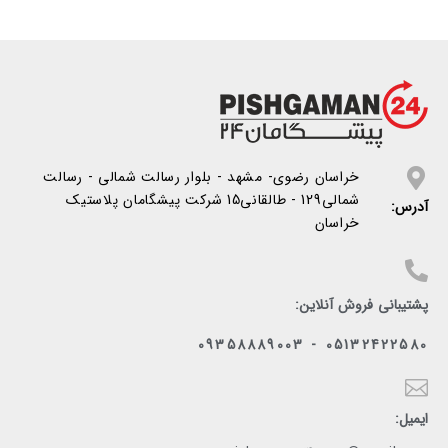
خراسان رضوی- مشهد - بلوار رسالت شمالی - رسالت
شمالی129 - طالقانی15 شرکت پیشگامان پلاستیک
آدرس:
خراسان
پشتیبانی فروش آنلاین:
05132422580 - 09358889003
ایمیل: