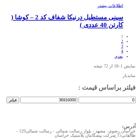
اطلاعات بیشتر
سینی مستطیل درنیکا شفاف کد 2 – کوشا (
کارتن 40 عددی )
1
2
3
4
بعدی
نمایش 1–18 از 72 نتیجه
سایدبار
فیلتر براساس قیمت :
حداقل
حداکثر
فیلتر
قیمت
قیمت
آدرس:
خراسان رضوی- مشهد - بلوار رسالت شمالی - رسالت شمالی129 -
طالقانی15 شرکت پیشگامان پلاستیک خراسان