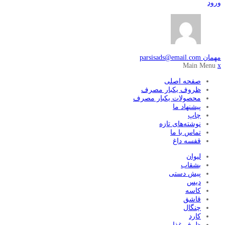
ورود
مهمان
parsisads@email.com
Main Menu
x
صفحه اصلی
ظروف یکبار مصرف
محصولات یکبار مصرف
پیشنهاد ما
چاپ
نوشته‌های تازه
تماس با ما
قفسه داغ
لیوان
بشقاب
پیش دستی
دیس
کاسه
قاشق
چنگال
کارد
ظرف غذا