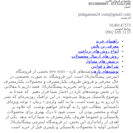
پشتیبانی فروش آنلاین:
05132422580 - 09358889003
ایمیل:
pishgaman24.com@gmail.com
کد پستی:
9149147373
روابط عمومی:
3133 699 0902​
راهنمای خرید
معرفی بن پلاس
انواع روش های پرداخت
روش های ارسال محصولات
پرسش های متداول
شرایط و قوانین
نوشته‌های تازه
نوشته‌های تازه – new texts بخشی از فروشگاه
اینترنتی پیشگامان24 است. این فروشگاه به صورت تخصصی در
حال معرفی و فروش ظروف یکبارمصرف و محصولات یکبارمصرف
پلاستیکی است. در واحد تحریریه پیشگامان24 قصد داریم تا مقالاتی
را در بخش نوشته‌های تازه در اختبار شما قرار دهیم. که عمدتا به
موضوع پلاستیک مربوط می‌شوند. در این ترافیک روزمره‌ای که بشر
با آن رو به رو شده است، ما به کلید واژه‌ی « زمان » توجه ویژه‌ای
داشته‌ایم. مطالب خود را به گونه‌ای خواهیم نوشت که علاوه بر
کوتاه و مختصر بودن آن. سبب شود تا درک بهتری برای محصولات
پلاستیکی و خصوصا ظروف یکبارمصرف به شما ارائه بدهد. یکی از
اهدف از راه‌اندازی این بخش، در فروشگاه اینترنتی پیشگامان24.
آشنایی اولیه با محصولات پلاستیکی و پلیمری قبل از خرید است.