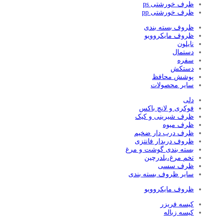
ظرف خورشتی ps
ظرف خورشتی pp
ظروف بسته بندی
ظروف مایکروویو
نایلون
دستمال
سفره
دستکش
پوشش محافظ
سایر محصولات
دلی
فوکری و لانچ باکس
ظرف شیرینی و کیک
ظرف میوه
ظرف درب دار ضخیم
ظروف دربدار فانتزی
بسته بندی گوشت و مرغ
تخم مرغ،بلدرچین
ظرف سسی
سایر ظروف بسته بندی
ظروف مایکروویو
کیسه فریزر
کیسه زباله