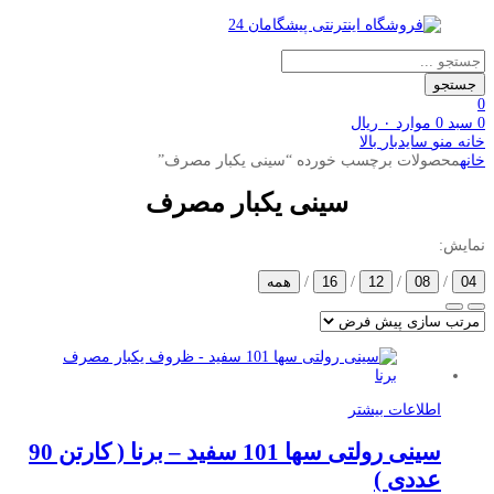
Products
search
جستجو
0
0
سبد
0
موارد
۰
ریال
خانه
منو
سایدبار
بالا
خانه
محصولات برچسب خورده “سینی یکبار مصرف”
سینی یکبار مصرف
نمایش:
04
/
08
/
12
/
16
/
همه
اطلاعات بیشتر
سینی رولتی سها 101 سفید – برنا ( کارتن 90
عددی )