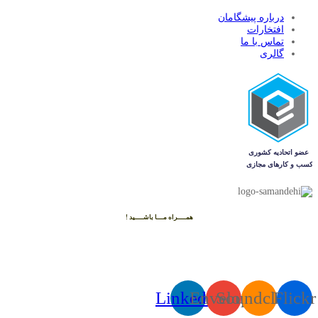
درباره پیشگامان
افتخارات
تماس با ما
گالری
همــــراه مـــا باشــــید !
Linkedin
Envelope
Soundcloud
Flickr