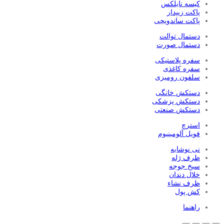
کیسه نایلکس
پاکت زیپدار
پاکت ساندویچی
دستمال توالت
دستمال صورت
سفره پلاستیکی
سفره کاغذی
سلفون رومیزی
دستکش خانگی
دستکش پزشکی
دستکش صنعتی
استرچ
فویل آلومینیوم
نی نوشابه
ظرف ژله
سیخ جوجه
خلال دندان
ظرف نشاء
کش پول
راهنما