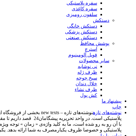
سفره پلاستیکی
سفره کاغذی
سلفون رومیزی
دستکش
دستکش خانگی
دستکش پزشکی
دستکش صنعتی
پوشش محافظ
استرچ
فویل آلومینیوم
سایر محصولات
نی نوشابه
ظرف ژله
سیخ جوجه
خلال دندان
ظرف نشاء
کش پول
پیشنهاد ما
چاپ
نوشته‌های تازه
پلاستیکی است. در واحد
با آن رو به رو شده است، ما به کلید واژه‌ی « زمان » توجه وی
پلاستیکی و خصوصا ظروف یکبارمصرف به شما ارائه بدهد. یکی از اهدف از راه‌اندازی این بخش، د
تماس با ما