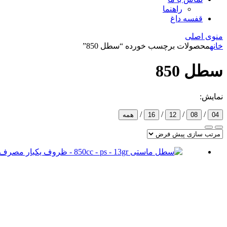
راهنما
قفسه داغ
منوی اصلی
خانه
محصولات برچسب خورده “سطل 850”
سطل 850
نمایش:
/
/
/
/
04
08
12
16
همه