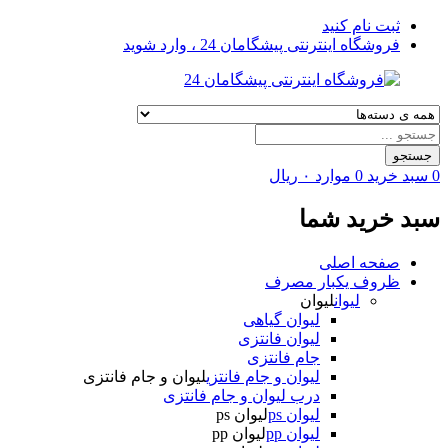
ثبت نام کنید
فروشگاه اینترنتی پیشگامان 24 ، وارد شوید
Products
search
جستجو
0
سبد خرید
0
موارد
۰
ریال
سبد خرید شما
صفحه اصلی
ظروف یکبار مصرف
لیوان
لیوان
لیوان گیاهی
لیوان فانتزی
جام فانتزی
لیوان و جام فانتزی
لیوان و جام فانتزی
درب لیوان و جام فانتزی
لیوان ps
لیوان ps
لیوان pp
لیوان pp