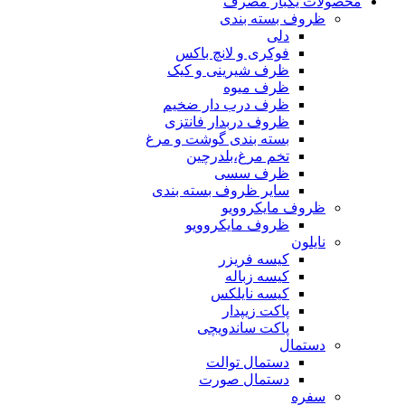
محصولات یکبار مصرف
ظروف بسته بندی
دلی
فوکری و لانچ باکس
ظرف شیرینی و کیک
ظرف میوه
ظرف درب دار ضخیم
ظروف دربدار فانتزی
بسته بندی گوشت و مرغ
تخم مرغ،بلدرچین
ظرف سسی
سایر ظروف بسته بندی
ظروف مایکروویو
ظروف مایکروویو
نایلون
کیسه فریزر
کیسه زباله
کیسه نایلکس
پاکت زیپدار
پاکت ساندویچی
دستمال
دستمال توالت
دستمال صورت
سفره