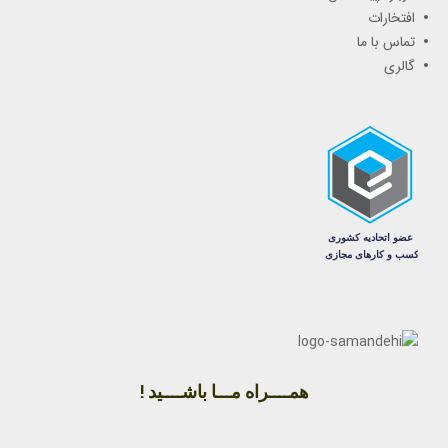
افتخارات
تماس با ما
گالری
همــــراه مـــا باشــــید !