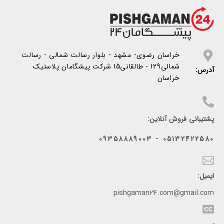
خراسان رضوی- مشهد - بلوار رسالت شمالی - رسالت
شمالی129 - طالقانی15 شرکت پیشگامان پلاستیک
آدرس:
خراسان
پشتیبانی فروش آنلاین:
05132422580 - 09358889003
ایمیل:
pishgaman24.com@gmail.com