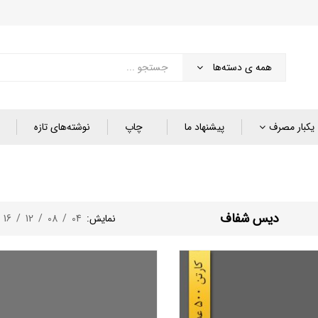
همه ی دسته‌ها
یکبار مصرف
پیشنهاد ما
چاپ
نوشته‌های تازه
دیس شفاف
نمایش:
04
/
08
/
12
/
16
/