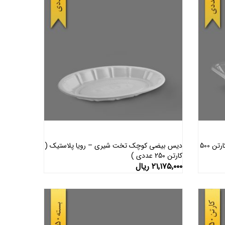
دیس گود شفاف (سبک) – آذران ورق ( کارتن 500
دیس بیضی کوچک تخت شیری – رویا پلاستیک (
کارتن 250 عددی )
افزودن به سبد خرید
۲۱,۱۷۵,۰۰۰
ریال