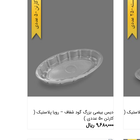
استیک (
دیس بیضی بزرگ گود شفاف – رویا پلاستیک (
کارتن 50 عددی )
اطلاعات بیشتر
۹,۶۸۰,۰۰۰
ریال