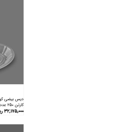
دیس بیضی کوچ
کارتن 250 عددی )
۳۲,۱۷۵,۰۰۰
ری