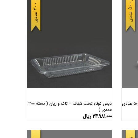
دیس مینی شفاف – آذران ورق ( کارتن 500 عددی
دیس کوتاه تخت شفاف – تاک واریان ( بسته 300
عددی )
افزودن به سبد خرید
۲۴,۹۸۱,۰۰۰
ریال