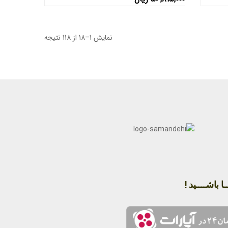
نمایش 1–18 از 118 نتیجه
ا باشــــید !