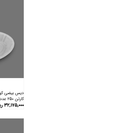
دیس بیضی کوچ
کارتن 250 عددی )
۳۲,۱۷۵,۰۰۰
ری