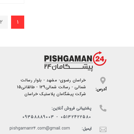
2
1
خراسان رضوی- مشهد - بلوار رسالت
شمالی - رسالت شمالی129 - طالقانی15
آدرس:
شرکت پیشگامان پلاستیک خراسان
پشتیبانی فروش آنلاین:
05132422580 - 09358889003
pishgaman24.com@gmail.com
ایمیل: