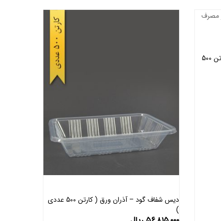
دیس گود 6cm شفاف – آذران ورق ( کارتن 500
دیس شفاف گود – آذران ورق ( کارتن 500 عددی
)
اطلاعات بیشتر
۵۶,۸۱۵,۰۰۰
ریال