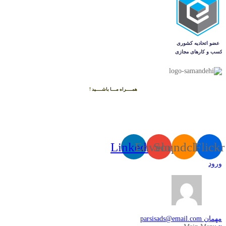
همــــراه مـــا باشــــید !
Linkedin
Envelope
Soundcloud
Flickr
ورود
مهمان
parsisads@email.com