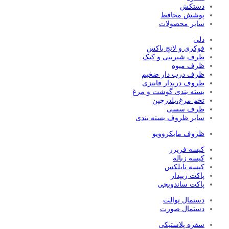
دستکش
پوشش محافظ
سایر محصولات
دلی
فوکری و لانچ باکس
ظرف شیرینی و کیک
ظرف میوه
ظرف درب دار ضخیم
ظروف دربدار فانتزی
بسته بندی گوشت و مرغ
تخم مرغ،بلدرچین
ظرف سسی
سایر ظروف بسته بندی
ظروف مایکروویو
کیسه فریزر
کیسه زباله
کیسه نایلکس
پاکت زیپدار
پاکت ساندویچی
دستمال توالت
دستمال صورت
سفره پلاستیکی