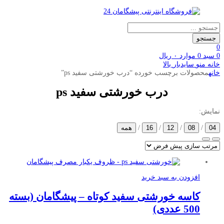
Products
search
جستجو
0
0
سبد
0
موارد
۰
ریال
خانه
منو
سایدبار
بالا
خانه
محصولات برچسب خورده “درب خورشتی سفید ps”
درب خورشتی سفید ps
نمایش:
04
/
08
/
12
/
16
/
همه
افزودن به سبد خرید
کاسه خورشتی سفید کوتاه – پیشگامان (بسته
500 عددی)