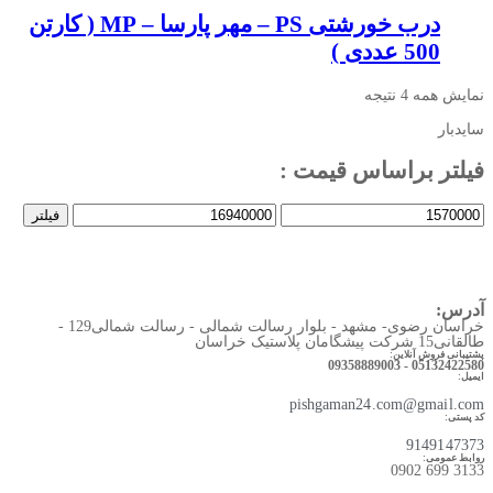
درب خورشتی PS – مهر پارسا – MP ( کارتن
500 عددی )
نمایش همه 4 نتیجه
سایدبار
فیلتر براساس قیمت :
حداقل
حداکثر
فیلتر
قیمت
قیمت
آدرس:
خراسان رضوی- مشهد - بلوار رسالت شمالی - رسالت شمالی129 -
طالقانی15 شرکت پیشگامان پلاستیک خراسان
پشتیبانی فروش آنلاین:
05132422580 - 09358889003
ایمیل:
pishgaman24.com@gmail.com
کد پستی:
9149147373
روابط عمومی:
3133 699 0902​