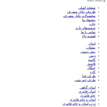
Main Menu
x
صفحه اصلی
ظروف یکبار مصرف
محصولات یکبار مصرف
پیشنهاد ما
چاپ
نوشته‌های تازه
تماس با ما
قفسه داغ
لیوان
بشقاب
پیش دستی
دیس
کاسه
قاشق
چنگال
کارد
ظرف غذا
ظرف خورشتی
لیوان گیاهی
لیوان فانتزی
جام فانتزی
لیوان و جام فانتزی
درب لیوان و جام فانتزی