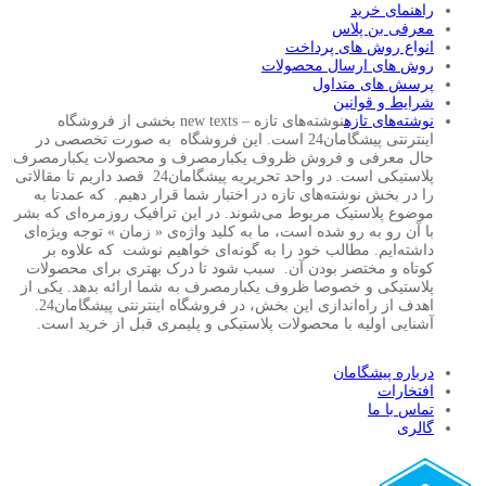
راهنمای خرید
معرفی بن پلاس
انواع روش های پرداخت
روش های ارسال محصولات
پرسش های متداول
شرایط و قوانین
نوشته‌های تازه
نوشته‌های تازه – new texts بخشی از فروشگاه
اینترنتی پیشگامان24 است. این فروشگاه به صورت تخصصی در
حال معرفی و فروش ظروف یکبارمصرف و محصولات یکبارمصرف
پلاستیکی است. در واحد تحریریه پیشگامان24 قصد داریم تا مقالاتی
را در بخش نوشته‌های تازه در اختبار شما قرار دهیم. که عمدتا به
موضوع پلاستیک مربوط می‌شوند. در این ترافیک روزمره‌ای که بشر
با آن رو به رو شده است، ما به کلید واژه‌ی « زمان » توجه ویژه‌ای
داشته‌ایم. مطالب خود را به گونه‌ای خواهیم نوشت که علاوه بر
کوتاه و مختصر بودن آن. سبب شود تا درک بهتری برای محصولات
پلاستیکی و خصوصا ظروف یکبارمصرف به شما ارائه بدهد. یکی از
اهدف از راه‌اندازی این بخش، در فروشگاه اینترنتی پیشگامان24.
آشنایی اولیه با محصولات پلاستیکی و پلیمری قبل از خرید است.
درباره پیشگامان
افتخارات
تماس با ما
گالری