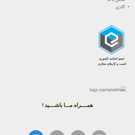
گالری
همــــراه مـــا باشــــید !