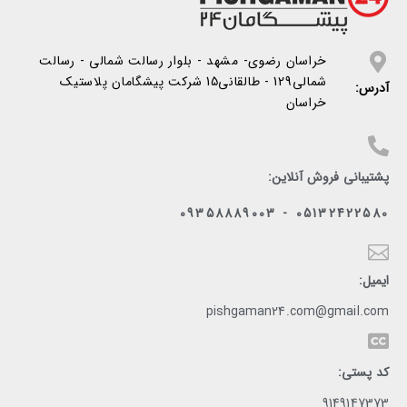
خراسان رضوی- مشهد - بلوار رسالت شمالی - رسالت
شمالی129 - طالقانی15 شرکت پیشگامان پلاستیک
آدرس:
خراسان
پشتیبانی فروش آنلاین:
05132422580 - 09358889003
ایمیل:
pishgaman24.com@gmail.com
کد پستی:
9149147373