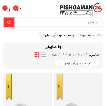
0
0
خانه
محصولات برچسب خورده “جا صابونی”
جا صابونی
نمایش:
04
/
08
/
12
/
16
/
همه