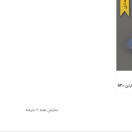
بشقاب میوه خوری گرد رنگی – کوشا ( کارتن 540
نمایش همه 2 نتیجه