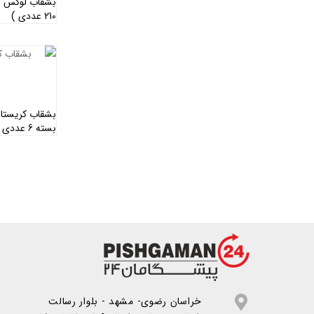
بشقاب لوکس س
210 عددی )
بشقاب کریستا
بسته 6 عددی )
خراسان رضوی- مشهد - بلوار رسالت