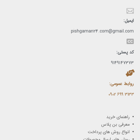
ایمیل:
pishgaman24.com@gmail.com
کد پستی:
9149147373
روابط عمومی:
3133 699 0902​
راهنمای خرید
معرفی بن پلاس
انواع روش های پرداخت
روش های ارسال محصولات