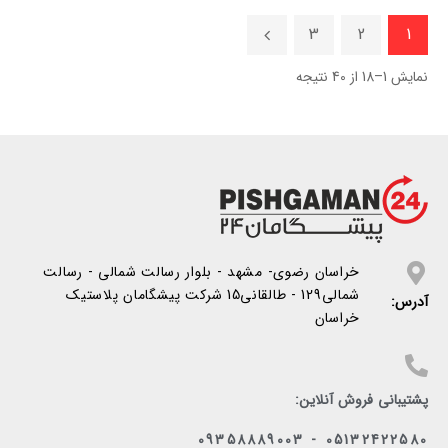
3
2
1
نمایش 1–18 از 40 نتیجه
خراسان رضوی- مشهد - بلوار رسالت شمالی - رسالت
شمالی129 - طالقانی15 شرکت پیشگامان پلاستیک
آدرس:
خراسان
پشتیبانی فروش آنلاین:
05132422580 - 09358889003