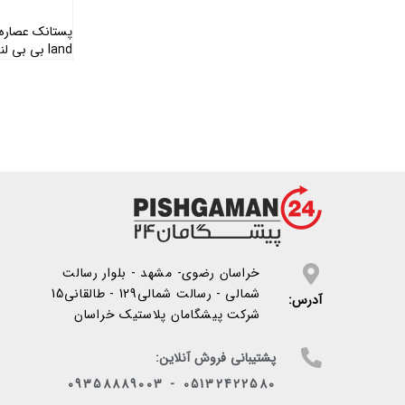
land بی بی لند ( 1 عدد )
خراسان رضوی- مشهد - بلوار رسالت
شمالی - رسالت شمالی129 - طالقانی15
آدرس:
شرکت پیشگامان پلاستیک خراسان
پشتیبانی فروش آنلاین:
05132422580 - 09358889003