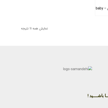
پستانک عصاره خوری کودک 285 صورتی – baby
نمایش همه 11 نتیجه
ا باشــــید !