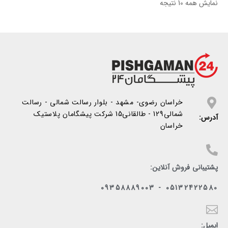
نمایش همه 10 نتیجه
خراسان رضوی- مشهد - بلوار رسالت شمالی - رسالت
شمالی129 - طالقانی15 شرکت پیشگامان پلاستیک
آدرس:
خراسان
پشتیبانی فروش آنلاین:
05132422580 - 09358889003
ایمیل: