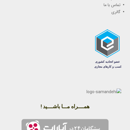
تماس با ما
گالری
همــــراه مـــا باشــــید !