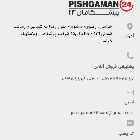
خراسان رضوی- مشهد - بلوار رسالت شمالی - رسالت
شمالی129 - طالقانی15 شرکت پیشگامان پلاستیک
آدرس:
خراسان
پشتیبانی فروش آنلاین:
05132422580 - 09358889003
ایمیل:
pishgaman24.com@gmail.com
کد پستی: