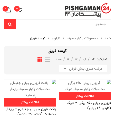
0
0
خانه
محصولات یکبار مصرف
نایلون
کیسه فریزر
کیسه فریزر
نمایش:
04
/
08
/
12
/
16
/
همه
اطلاعات بیشتر
اطلاعات بیشتر
فریزری رولی 250 برگی – شیک
(کارتن 24 رولی)
پاکت فریزری رولی جعبه‌ای – پایدار
پلاستیک (کارتن 30 عددی)