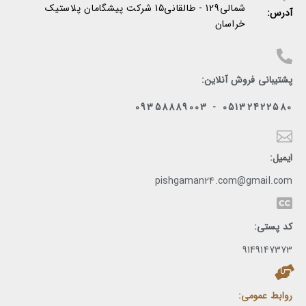
شمالی129 - طالقانی15 شرکت پیشگامان پلاستیک
آدرس:
خراسان
پشتیبانی فروش آنلاین:
05132422580 - 09358889003
ایمیل:
pishgaman24.com@gmail.com
کد پستی:
9149147373
روابط عمومی: