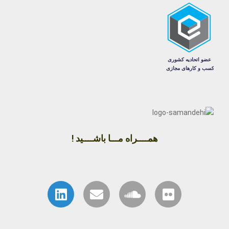
همــــراه مـــا باشــــید !