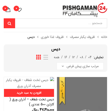
0
0
خانه
ظروف یکبار مصرف
ظروف غذا خوری
دیس
دیس
نمایش:
04
/
08
/
12
/
16
/
همه
افزودن به سبد خرید
دیس تخت شفاف – آذران ورق (
کارتن 500 عددی )
۴۷,۴۱۰,۰۰۰
ریال