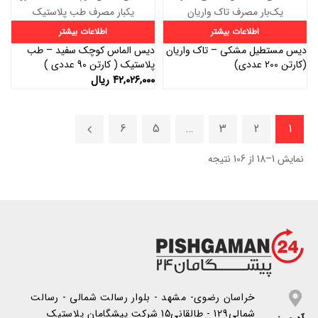
اطلاعات بیشتر
اطلاعات بیشتر
دیس مستطیل مشکی – تاک واریان
دیس الماس کوچک سفید – طب
(کارتن 200 عددی)
پلاستیک ( کارتن 90 عددی )
۴۲,۰۲۶,۰۰۰
ریال
6
5
…
3
2
1
نمایش 1–18 از 106 نتیجه
خراسان رضوی- مشهد - بلوار رسالت شمالی - رسالت
شمالی129 - طالقانی15 شرکت پیشگامان پلاستیک