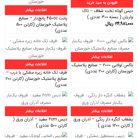
افزودن به سبد خرید
اطلاعات بیشتر
دیس کوتاه تخت شفاف – تاک
واریان ( بسته 300 عددی )
پانت 450cc پانچ‌دار – صنایع
۲۴,۹۸۱,۰۰۰
ریال
پلاستیک خوزستان (کارتن 500
عددی)
اطلاعات بیشتر
اطلاعات بیشتر
باکس لولایی 2000 – صنایع پلاستیک
خوزستان (کارتن 200 عددی)
ظرف تک خانه زیره مشکی با درب –
صنایع پلاستیک خوزستان (کارتن 200
عددی)
اطلاعات بیشتر
اطلاعات بیشتر
بشقاب کنگره دار رنگی – آذران ورق
دیس 6cm سفید – آذران ورق (
( کارتن 1200 عددی )
کارتن 500 عددی )