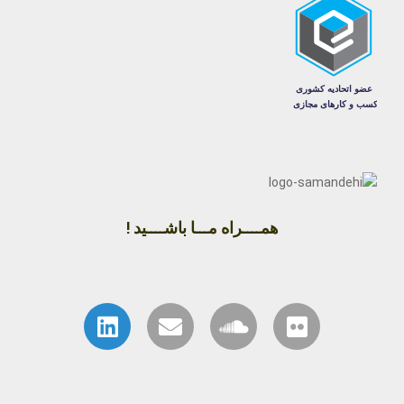
همــــراه مـــا باشــــید !