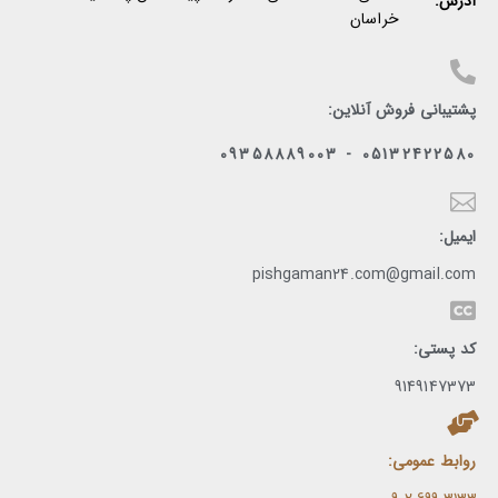
آدرس:
خراسان
پشتیبانی فروش آنلاین:
05132422580 - 09358889003
ایمیل:
pishgaman24.com@gmail.com
کد پستی:
9149147373
روابط عمومی: