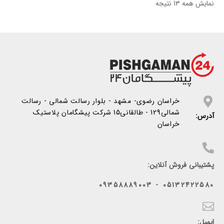
نمایش همه 13 نتیجه
خراسان رضوی- مشهد - بلوار رسالت شمالی - رسالت
شمالی129 - طالقانی15 شرکت پیشگامان پلاستیک
آدرس:
خراسان
پشتیبانی فروش آنلاین:
05132422580 - 09358889003
ایمیل: