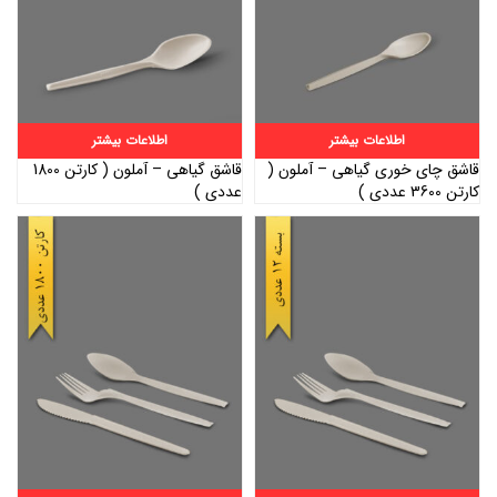
اطلاعات بیشتر
اطلاعات بیشتر
قاشق چای خوری گیاهی – آملون (
قاشق گیاهی – آملون ( کارتن 1800
کارتن 3600 عددی )
عددی )