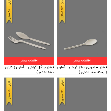
اطلاعات بیشتر
اطلاعات بیشتر
قاشق غذاخوری ممتاز گیاهی – آملون
قاشق چنگال گیاهی – آملون ( کارتن
( بسته 1500 عددی )
1800 عددی )