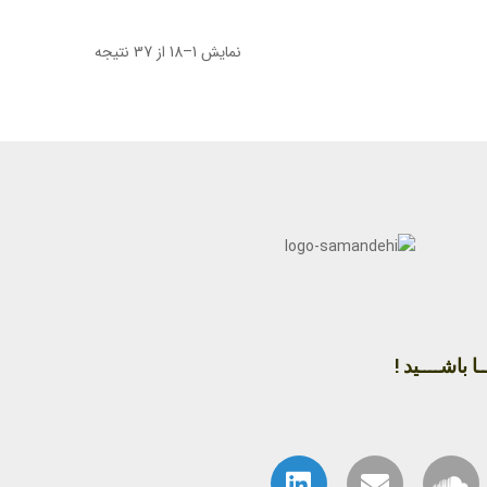
نمایش 1–18 از 37 نتیجه
ا باشــــید !