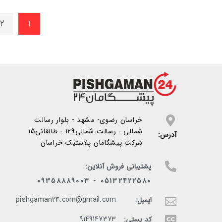
2
1
خراسان رضوی- مشهد - بلوار رسالت
شمالی - رسالت شمالی129 - طالقانی15
آدرس:
شرکت پیشگامان پلاستیک خراسان
پشتیبانی فروش آنلاین:
05132422580 - 09358889003
pishgaman24.com@gmail.com
ایمیل:
9149147373
کد پستی: