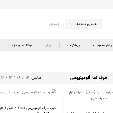
همه ی دسته‌ها
یکبار مصرف
پیشنهاد ما
چاپ
نوشته‌های تازه
ظرف غذا آلومینیومی
نمایش:
04
/
08
/
12
/
16
/
درب ظرف آلومینیومی کد711 – هیرو ( کارتن 500 )