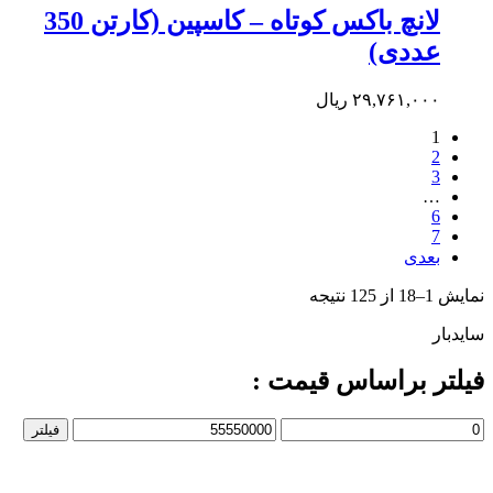
لانچ باکس کوتاه – کاسپین (کارتن 350
عددی)
۲۹,۷۶۱,۰۰۰
ریال
1
2
3
…
6
7
بعدی
نمایش 1–18 از 125 نتیجه
سایدبار
فیلتر براساس قیمت :
حداقل
حداکثر
فیلتر
قیمت
قیمت