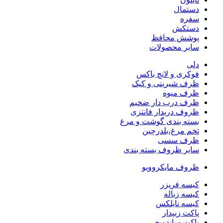
دستمال
سفره
دستکش
پوشش محافظ
سایر محصولات
دلی
فوکری و لانچ باکس
ظرف شیرینی و کیک
ظرف میوه
ظرف درب دار ضخیم
ظروف دربدار فانتزی
بسته بندی گوشت و مرغ
تخم مرغ،بلدرچین
ظرف سسی
سایر ظروف بسته بندی
ظروف مایکروویو
کیسه فریزر
کیسه زباله
کیسه نایلکس
پاکت زیپدار
پاکت ساندویچی