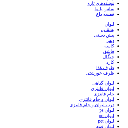
نوشته‌های تازه
تماس با ما
قفسه داغ
لیوان
بشقاب
پیش دستی
دیس
کاسه
قاشق
چنگال
کارد
ظرف غذا
ظرف خورشتی
لیوان گیاهی
لیوان فانتزی
جام فانتزی
لیوان و جام فانتزی
درب لیوان و جام فانتزی
لیوان ps
لیوان pp
لیوان pet
لیوان فوم