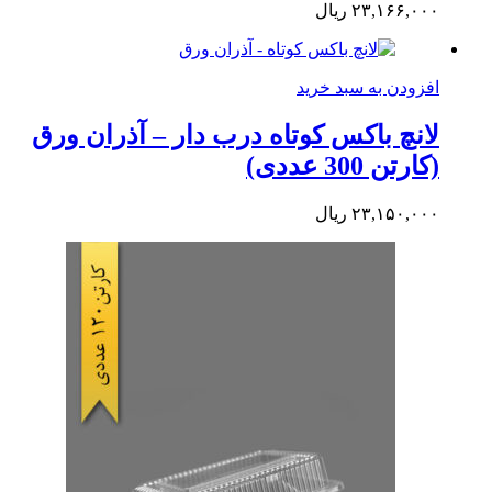
۲۳,۱۶۶,۰۰۰
ریال
افزودن به سبد خرید
لانچ باکس کوتاه درب دار – آذران ورق
(کارتن 300 عددی)
۲۳,۱۵۰,۰۰۰
ریال