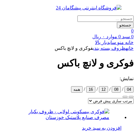
Products
search
جستجو
0
0
سبد
0
موارد
۰
ریال
خانه
منو
سایدبار
بالا
خانه
ظروف بسته بندی
فوکری و لانچ باکس
فوکری و لانچ باکس
نمایش:
/
/
/
/
04
08
12
16
همه
افزودن به سبد خرید