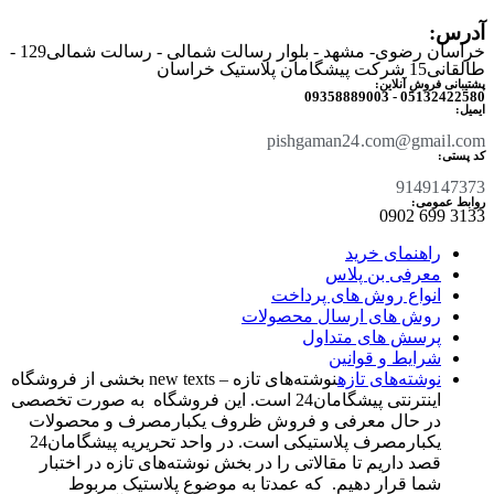
آدرس:
خراسان رضوی- مشهد - بلوار رسالت شمالی - رسالت شمالی129 -
طالقانی15 شرکت پیشگامان پلاستیک خراسان
پشتیبانی فروش آنلاین:
05132422580 - 09358889003
ایمیل:
pishgaman24.com@gmail.com
کد پستی:
9149147373
روابط عمومی:
3133 699 0902​
راهنمای خرید
معرفی بن پلاس
انواع روش های پرداخت
روش های ارسال محصولات
پرسش های متداول
شرایط و قوانین
نوشته‌های تازه
نوشته‌های تازه – new texts بخشی از فروشگاه
اینترنتی پیشگامان24 است. این فروشگاه به صورت تخصصی
در حال معرفی و فروش ظروف یکبارمصرف و محصولات
یکبارمصرف پلاستیکی است. در واحد تحریریه پیشگامان24
قصد داریم تا مقالاتی را در بخش نوشته‌های تازه در اختبار
شما قرار دهیم. که عمدتا به موضوع پلاستیک مربوط