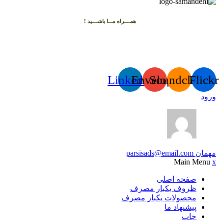
همــــراه مـــا باشــــید !
Linkedin
Envelope
Soundcloud
Flickr
ورود
مهمان
parsisads@email.com
Main Menu
x
صفحه اصلی
ظروف یکبار مصرف
محصولات یکبار مصرف
پیشنهاد ما
چاپ