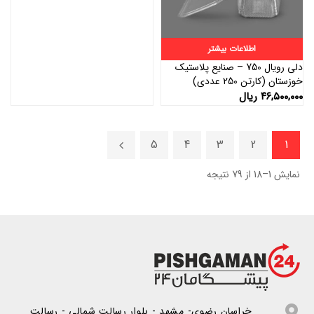
اطلاعات بیشتر
دلی رویال 750 – صنایع پلاستیک
خوزستان (کارتن 250 عددی)
۴۶,۵۰۰,۰۰۰
ریال
5
4
3
2
1
نمایش 1–18 از 79 نتیجه
خراسان رضوی- مشهد - بلوار رسالت شمالی - رسالت