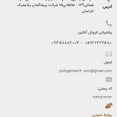
شمالی129 - طالقانی15 شرکت پیشگامان پلاستیک
آدرس:
خراسان
پشتیبانی فروش آنلاین:
05132422580 - 09358889003
ایمیل:
pishgaman24.com@gmail.com
کد پستی:
9149147373
روابط عمومی: