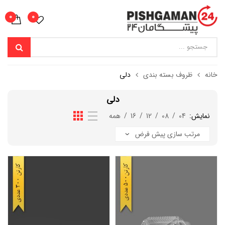
0
0
خانه
ظروف بسته بندی
دلی
دلی
نمایش:
04
/
08
/
12
/
16
/
همه