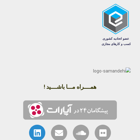
همــــراه مـــا باشــــید !