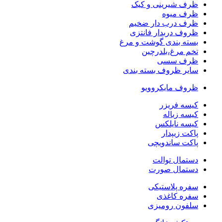
ظرف شیرینی و کیک
ظرف میوه
ظرف درب دار ضخیم
ظروف دربدار فانتزی
بسته بندی گوشت و مرغ
تخم مرغ،بلدرچین
ظرف سسی
سایر ظروف بسته بندی
ظروف مایکروویو
کیسه فریزر
کیسه زباله
کیسه نایلکس
پاکت زیپدار
پاکت ساندویچی
دستمال توالت
دستمال صورت
سفره پلاستیکی
سفره کاغذی
سلفون رومیزی