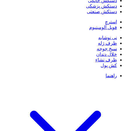
دستکش خانگی
دستکش پزشکی
دستکش صنعتی
استرچ
فویل آلومینیوم
نی نوشابه
ظرف ژله
سیخ جوجه
خلال دندان
ظرف نشاء
کش پول
راهنما