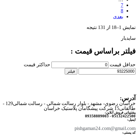
7
8
بعدی
نمایش 1–18 از 131 نتیجه
سایدبار
فیلتر براساس قیمت :
حداقل قیمت
حداکثر قیمت
فیلتر
آدرس:
خراسان رضوی- مشهد - بلوار رسالت شمالی - رسالت شمالی129 -
طالقانی15 شرکت پیشگامان پلاستیک خراسان
پشتیبانی فروش آنلاین:
05132422580 - 09358889003
ایمیل:
pishgaman24.com@gmail.com
کد پستی: