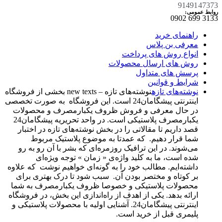
9149147373
روابط عمومی:
3133 699 0902​
راهنمای خرید
معرفی بن پلاس
انواع روش های پرداخت
روش های ارسال محصولات
پرسش های متداول
شرایط و قوانین
نوشته‌های تازه
نوشته‌های تازه – new texts بخشی از فروشگاه
اینترنتی پیشگامان24 است. این فروشگاه به صورت تخصصی
در حال معرفی و فروش ظروف یکبارمصرف و محصولات
یکبارمصرف پلاستیکی است. در واحد تحریریه پیشگامان24
قصد داریم تا مقالاتی را در بخش نوشته‌های تازه در اختبار
شما قرار دهیم. که عمدتا به موضوع پلاستیک مربوط
می‌شوند. در این ترافیک روزمره‌ای که بشر با آن رو به رو
شده است، ما به کلید واژه‌ی « زمان » توجه ویژه‌ای
داشته‌ایم. مطالب خود را به گونه‌ای خواهیم نوشت که علاوه
بر کوتاه و مختصر بودن آن. سبب شود تا درک بهتری برای
محصولات پلاستیکی و خصوصا ظروف یکبارمصرف به شما
ارائه بدهد. یکی از اهدف از راه‌اندازی این بخش، در فروشگاه
اینترنتی پیشگامان24. آشنایی اولیه با محصولات پلاستیکی و
پلیمری قبل از خرید است.