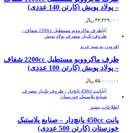
– پولاد پویش (کارتن 140 عددی)
۴۴,۴۲۹,۰۰۰
ریال
افزودن به سبد خرید
ظرف ماکروویو مستطیل 2200cc شفاف
– پولاد پویش (کارتن 100 عددی)
۵۵,۰۰۰,۰۰۰
ریال
اطلاعات بیشتر
پانت 450cc پانچ‌دار – صنایع پلاستیک
خوزستان (کارتن 500 عددی)