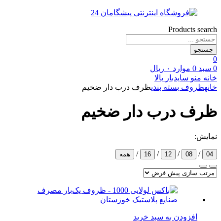
Products search
جستجو
0
0
سبد
0
موارد
۰
ریال
خانه
منو
سایدبار
بالا
خانه
ظروف بسته بندی
ظرف درب دار ضخیم
ظرف درب دار ضخیم
نمایش:
/
/
/
/
04
08
12
16
همه
افزودن به سبد خرید