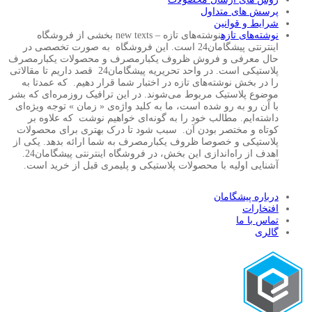
پرسش های متداول
شرایط و قوانین
نوشته‌های تازه
نوشته‌های تازه – new texts بخشی از فروشگاه
اینترنتی پیشگامان24 است. این فروشگاه به صورت تخصصی در
حال معرفی و فروش ظروف یکبارمصرف و محصولات یکبارمصرف
پلاستیکی است. در واحد تحریریه پیشگامان24 قصد داریم تا مقالاتی
را در بخش نوشته‌های تازه در اختبار شما قرار دهیم. که عمدتا به
موضوع پلاستیک مربوط می‌شوند. در این ترافیک روزمره‌ای که بشر
با آن رو به رو شده است، ما به کلید واژه‌ی « زمان » توجه ویژه‌ای
داشته‌ایم. مطالب خود را به گونه‌ای خواهیم نوشت که علاوه بر
کوتاه و مختصر بودن آن. سبب شود تا درک بهتری برای محصولات
پلاستیکی و خصوصا ظروف یکبارمصرف به شما ارائه بدهد. یکی از
اهدف از راه‌اندازی این بخش، در فروشگاه اینترنتی پیشگامان24.
آشنایی اولیه با محصولات پلاستیکی و پلیمری قبل از خرید است.
درباره پیشگامان
افتخارات
تماس با ما
گالری