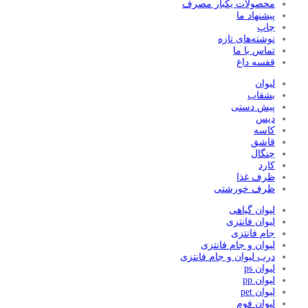
محصولات یکبار مصرف
پیشنهاد ما
چاپ
نوشته‌های تازه
تماس با ما
قفسه داغ
لیوان
بشقاب
پیش دستی
دیس
کاسه
قاشق
چنگال
کارد
ظرف غذا
ظرف خورشتی
لیوان گیاهی
لیوان فانتزی
جام فانتزی
لیوان و جام فانتزی
درب لیوان و جام فانتزی
لیوان ps
لیوان pp
لیوان pet
لیوان فوم