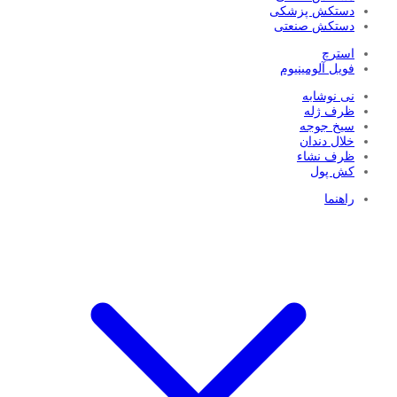
دستکش پزشکی
دستکش صنعتی
استرچ
فویل آلومینیوم
نی نوشابه
ظرف ژله
سیخ جوجه
خلال دندان
ظرف نشاء
کش پول
راهنما