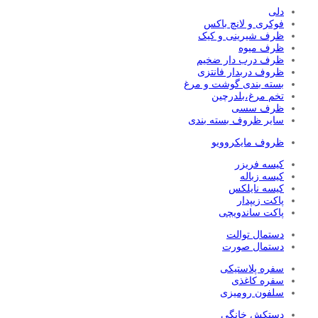
دلی
فوکری و لانچ باکس
ظرف شیرینی و کیک
ظرف میوه
ظرف درب دار ضخیم
ظروف دربدار فانتزی
بسته بندی گوشت و مرغ
تخم مرغ،بلدرچین
ظرف سسی
سایر ظروف بسته بندی
ظروف مایکروویو
کیسه فریزر
کیسه زباله
کیسه نایلکس
پاکت زیپدار
پاکت ساندویچی
دستمال توالت
دستمال صورت
سفره پلاستیکی
سفره کاغذی
سلفون رومیزی
دستکش خانگی