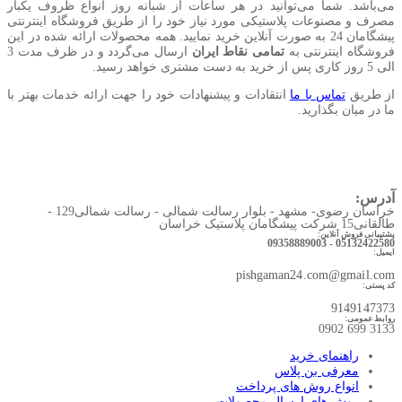
می‌باشد. شما می‌توانید در هر ساعات از شبانه روز انواع ظروف یکبار
مصرف و مصنوعات پلاستیکی مورد نیاز خود را از طریق فروشگاه اینترنتی
پیشگامان 24 به صورت آنلاین خرید نمایید. همه محصولات ارائه شده در این
فروشگاه اینترنتی به
تمامی نقاط ایران
ارسال می‌گردد و در ظرف مدت 3
الی 5 روز کاری پس از خرید به دست مشتری خواهد رسید.
از طریق
تماس با ما
انتقادات و پیشنهادات خود را جهت ارائه خدمات بهتر با
ما در میان بگذارید.
آدرس:
خراسان رضوی- مشهد - بلوار رسالت شمالی - رسالت شمالی129 -
طالقانی15 شرکت پیشگامان پلاستیک خراسان
پشتیبانی فروش آنلاین:
05132422580 - 09358889003
ایمیل:
pishgaman24.com@gmail.com
کد پستی:
9149147373
روابط عمومی:
3133 699 0902​
راهنمای خرید
معرفی بن پلاس
انواع روش های پرداخت
روش های ارسال محصولات