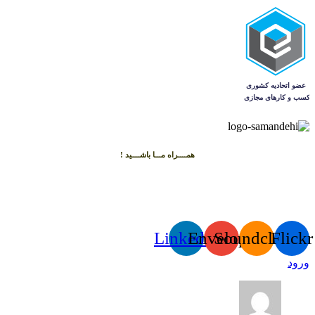
همــــراه مـــا باشــــید !
Linkedin
Envelope
Soundcloud
Flickr
ورود