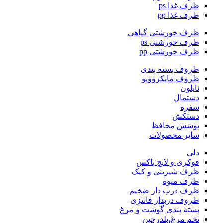
ظرف غذا ps
ظرف غذا pp
ظرف خورشتی گیاهی
ظرف خورشتی ps
ظرف خورشتی pp
ظروف بسته بندی
ظروف مایکروویو
نایلون
دستمال
سفره
دستکش
پوشش محافظ
سایر محصولات
دلی
فوکری و لانچ باکس
ظرف شیرینی و کیک
ظرف میوه
ظرف درب دار ضخیم
ظروف دربدار فانتزی
بسته بندی گوشت و مرغ
تخم مرغ،بلدرچین