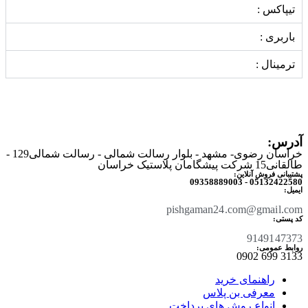
تیپاکس :
باربری :
ترمینال :
آدرس:
خراسان رضوی- مشهد - بلوار رسالت شمالی - رسالت شمالی129 -
طالقانی15 شرکت پیشگامان پلاستیک خراسان
پشتیبانی فروش آنلاین:
05132422580 - 09358889003
ایمیل:
pishgaman24.com@gmail.com
کد پستی:
9149147373
روابط عمومی:
3133 699 0902​
راهنمای خرید
معرفی بن پلاس
انواع روش های پرداخت