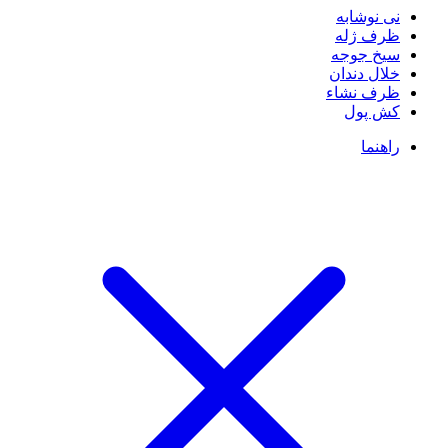
نی نوشابه
ظرف ژله
سیخ جوجه
خلال دندان
ظرف نشاء
کش پول
راهنما