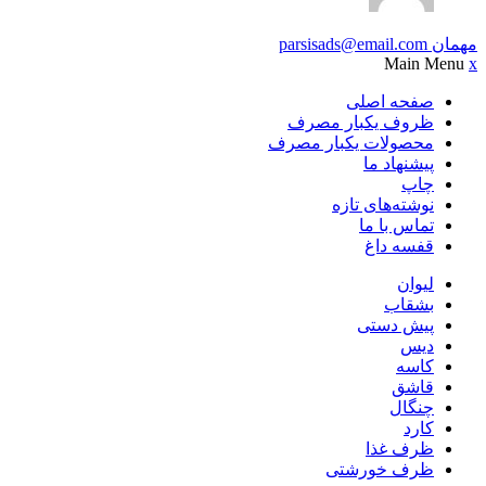
مهمان
parsisads@email.com
Main Menu
x
صفحه اصلی
ظروف یکبار مصرف
محصولات یکبار مصرف
پیشنهاد ما
چاپ
نوشته‌های تازه
تماس با ما
قفسه داغ
لیوان
بشقاب
پیش دستی
دیس
کاسه
قاشق
چنگال
کارد
ظرف غذا
ظرف خورشتی