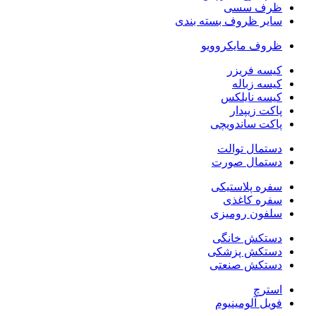
ظرف سسی
سایر ظروف بسته بندی
ظروف مایکروویو
کیسه فریزر
کیسه زباله
کیسه نایلکس
پاکت زیپدار
پاکت ساندویچی
دستمال توالت
دستمال صورت
سفره پلاستیکی
سفره کاغذی
سلفون رومیزی
دستکش خانگی
دستکش پزشکی
دستکش صنعتی
استرچ
فویل آلومینیوم