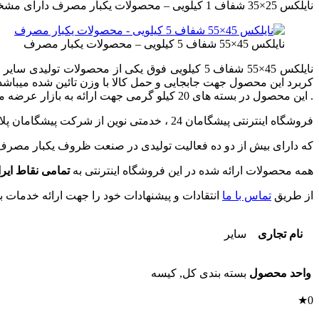
نایلکس 25×35 شفاف 1 کیلویی – محصولات یکبار مصرف دارای مشخصات و نوع بسته بندی به شرح عکس ذیل می باشد :
نایلکس 45×55 شفاف 5 کیلویی – محصولات یکبار مصرف
کربرد این محصول جهت جابجایی و حمل کالا با وزن تائین شده میباش
. این محصول در بسته های 20 کیلو گرمی جهت ارائه به بازار عرضه میگردد . جهت مشاهده سایزهای دیگر محصولات این برند ، می توانید روی لینک مقابل کلیک نمایید . ((
فروشگاه اینترنتی پیشگامان 24 ، خدمتی نوین از شرکت پیشگامان پلاستیک خراسان می باشد .
که دارای بیش از دو ده فعالیت تولیدی در صنعت ظروف یکبار مصرف
همه محصولات ارائه شده در این فروشگاه اینترنتی به
تمامی نقاط ایر
از طریق
تماس با ما
انتقادات و پیشنهادات خود را جهت ارائه خدمات بهت
نام تجاری
سایر
واحد محصول
بسته بندی کل, کیسه
0★