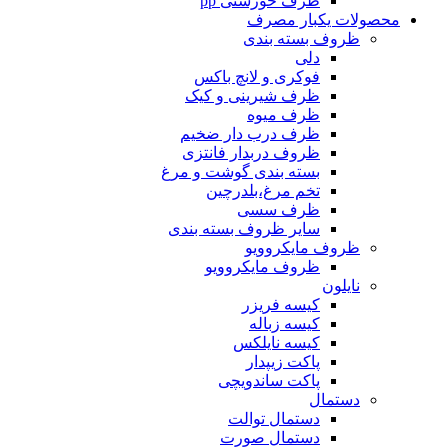
ظرف خورشتی pp
محصولات یکبار مصرف
ظروف بسته بندی
دلی
فوکری و لانچ باکس
ظرف شیرینی و کیک
ظرف میوه
ظرف درب دار ضخیم
ظروف دربدار فانتزی
بسته بندی گوشت و مرغ
تخم مرغ،بلدرچین
ظرف سسی
سایر ظروف بسته بندی
ظروف مایکروویو
ظروف مایکروویو
نایلون
کیسه فریزر
کیسه زباله
کیسه نایلکس
پاکت زیپدار
پاکت ساندویچی
دستمال
دستمال توالت
دستمال صورت