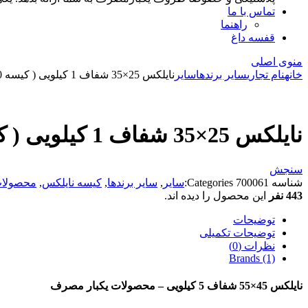
تماس با ما
راهنما
قفسه داغ
منوی اصلی
خانه
نام تجاری
سایر برندها
سایر
نایلکس 25×35 شفاف 1 کیلویی ( کیسه 20 کیلویی )
نایلکس 25×35 شفاف 1 کیلویی ( کیسه 20 کیلویی )
سنجش
شناسه
700061
Categories:
سایر
,
سایر برندها
,
کیسه نایلکس
,
محصولا
443 نفر
این محصول را دیده اند.
توضیحات
توضیحات تکمیلی
نظرات (0)
Brands (1)
نایلکس 45×55 شفاف 5 کیلویی – محصولات یکبار مصرف