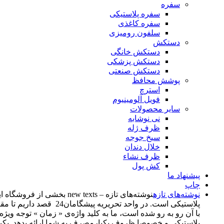
سفره
سفره پلاستیکی
سفره کاغذی
سلفون رومیزی
دستکش
دستکش خانگی
دستکش پزشکی
دستکش صنعتی
پوشش محافظ
استرچ
فویل آلومینیوم
سایر محصولات
نی نوشابه
ظرف ژله
سیخ جوجه
خلال دندان
ظرف نشاء
کش پول
پیشنهاد ما
چاپ
نوشته‌های تازه
پلاستیکی است. در واحد
با آن رو به رو شده است، ما به کلید واژه‌ی « زمان » توجه وی
پلاستیکی و خصوصا ظروف یکبارمصرف به شما ارائه بدهد. یکی از اهدف از راه‌اندازی این بخش، د