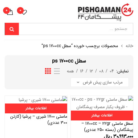
0
0
خانه
محصولات برچسب خورده “سطل ps 1700cc”
سطل ps 1700cc
نمایش:
04
/
08
/
12
/
16
/
همه
اطلاعات بیشتر
اطلاعات بیشتر
ماستی 1700 شیری – پرشیا (کارتن
300 عددی)
سطل ماستی 1700cc – 22gr –
پیشگامان (بسته 250 عددی)
۳۰,۹۹۳,۰۰۰
ریال