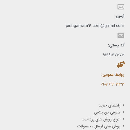
ایمیل:
pishgaman24.com@gmail.com
کد پستی:
9149147373
روابط عمومی:
3133 699 0902​
راهنمای خرید
معرفی بن پلاس
انواع روش های پرداخت
روش های ارسال محصولات