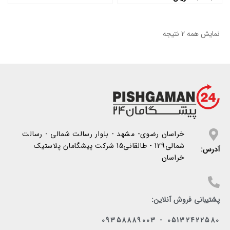
نمایش همه 2 نتیجه
خراسان رضوی- مشهد - بلوار رسالت شمالی - رسالت
شمالی129 - طالقانی15 شرکت پیشگامان پلاستیک
آدرس:
خراسان
پشتیبانی فروش آنلاین:
05132422580 - 09358889003