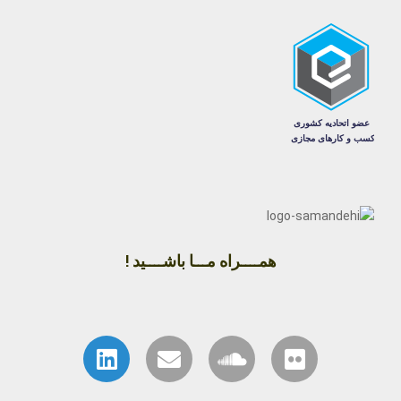
همــــراه مـــا باشــــید !