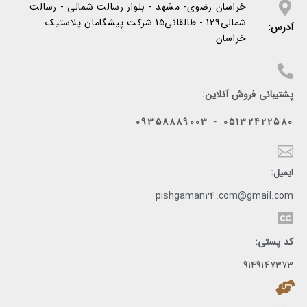
خراسان رضوی- مشهد - بلوار رسالت شمالی - رسالت
شمالی129 - طالقانی15 شرکت پیشگامان پلاستیک
آدرس:
خراسان
پشتیبانی فروش آنلاین:
05132422580 - 09358889003
ایمیل:
pishgaman24.com@gmail.com
کد پستی:
9149147373