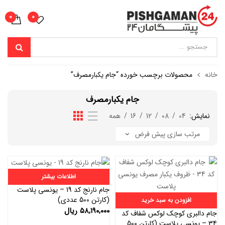
0
0
خانه
محصولات برچسب خورده “جام یکبارمصرف”
جام یکبارمصرف
نمایش:
04
/
08
/
12
/
16
/
همه
اطلاعات بیشتر
جام نارنج کد 19 – یونسی پلاست
(کارتن 500 عددی)
افزودن به سبد خرید
۵۸,۱۹۰,۰۰۰
ریال
جام دالبری کوچک لوکس شفاف کد
34 – یونسی پلاست (کارتن 500