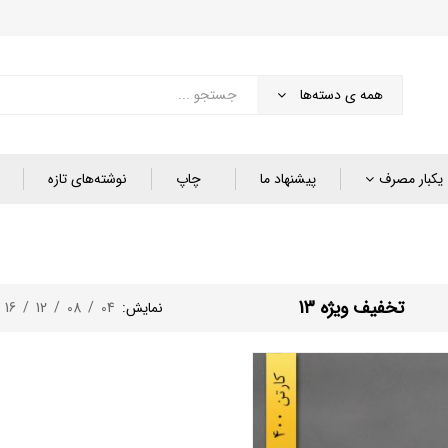
همه ی دسته‌ها
یکبار مصرف
پیشنهاد ما
چاپ
نوشته‌های تازه
تخفیف ویژه 13
نمایش:
04
/
08
/
12
/
16
/