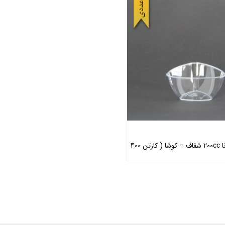
پیاله کوچک لونا 200cc شفاف – کوشا ( کارتن 400
اطلاعات بیشتر