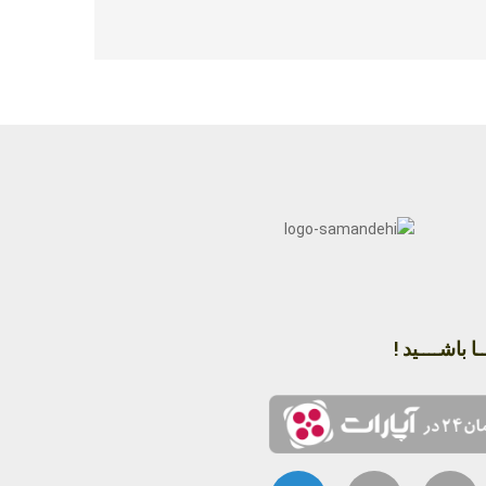
ا باشــــید !