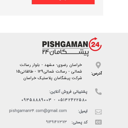
خراسان رضوی- مشهد - بلوار رسالت
شمالی - رسالت شمالی129 - طالقانی15
آدرس:
شرکت پیشگامان پلاستیک خراسان
پشتیبانی فروش آنلاین:
05132422580 - 09358889003
pishgaman24.com@gmail.com
ایمیل:
9149147373
کد پستی: